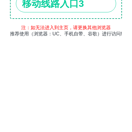
移动线路入口3
注：如无法进入到主页，请更换其他浏览器
推荐使用（浏览器：UC、手机自带、谷歌）进行访问!